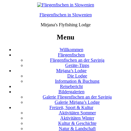
Fliegenfischen in Slowenien
Mirjana's Flyfishing Lodge
Menu
Willkommen
Fliegenfischen
Fliegenfischen an der Savinja
Geräte-Tipps
Mirjana’s Lodge
Die Lodge
Information & Buchung
Reisebericht
Bildergalerien
Galerie Fliegenfischen an der Savinja
Galerie Mirjana’s Lodge
Freizeit, Sport & Kultur
Aktivitäten Sommer
Aktivitäten Winter
Kultur & Geschichte
Natur & Landschaft